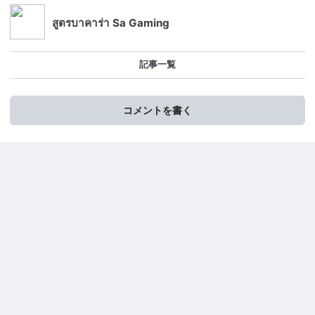
สูตรบาคาร่า Sa Gaming
記事一覧
コメントを書く