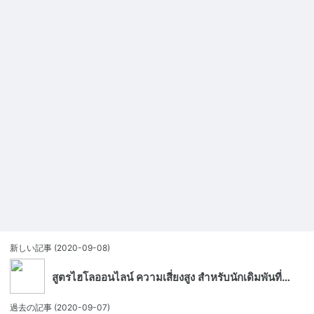
新しい記事
(2020-09-08)
สูตรไฮโลออนไลน์ ความเสี่ยงสูง สำหรับนักเดิมพันที่…
過去の記事
(2020-09-07)